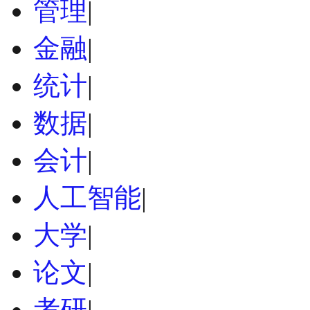
管理
|
金融
|
统计
|
数据
|
会计
|
人工智能
|
大学
|
论文
|
考研
|