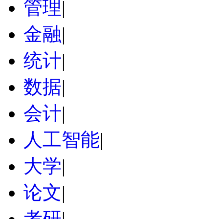
管理
|
金融
|
统计
|
数据
|
会计
|
人工智能
|
大学
|
论文
|
考研
|