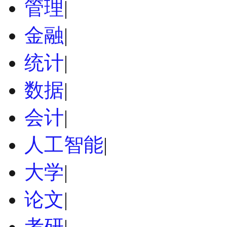
管理
|
金融
|
统计
|
数据
|
会计
|
人工智能
|
大学
|
论文
|
考研
|