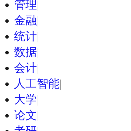
管理
|
金融
|
统计
|
数据
|
会计
|
人工智能
|
大学
|
论文
|
考研
|