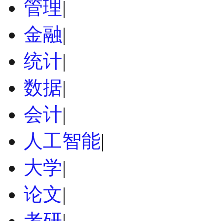
管理
|
金融
|
统计
|
数据
|
会计
|
人工智能
|
大学
|
论文
|
考研
|