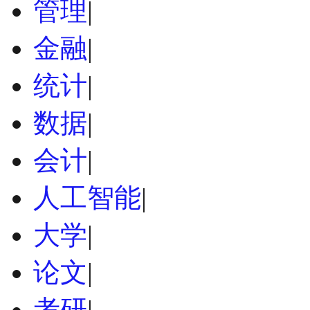
管理
|
金融
|
统计
|
数据
|
会计
|
人工智能
|
大学
|
论文
|
考研
|