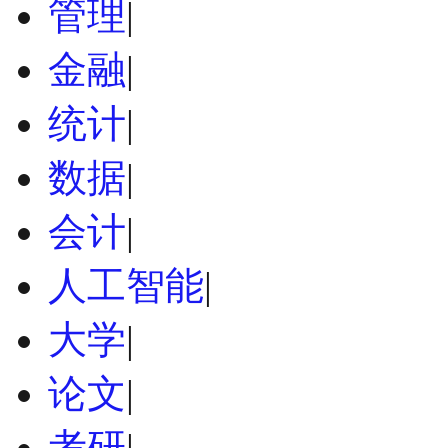
管理
|
金融
|
统计
|
数据
|
会计
|
人工智能
|
大学
|
论文
|
考研
|