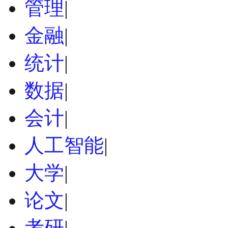
管理
|
金融
|
统计
|
数据
|
会计
|
人工智能
|
大学
|
论文
|
考研
|