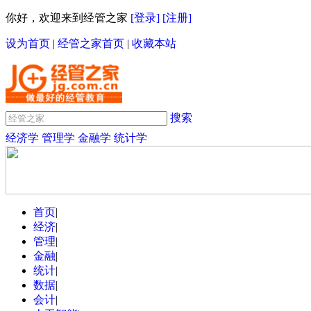
你好，欢迎来到经管之家
[登录]
[注册]
设为首页
|
经管之家首页
|
收藏本站
搜索
经济学
管理学
金融学
统计学
首页
|
经济
|
管理
|
金融
|
统计
|
数据
|
会计
|