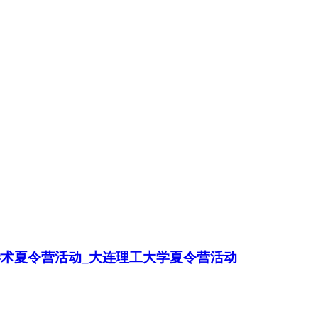
加入经管之家，拥有更多权限。
学术夏令营活动_大连理工大学夏令营活动
确定
取消