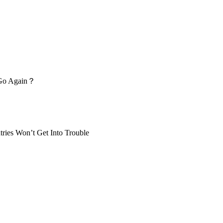
Go Again？
ries Won’t Get Into Trouble