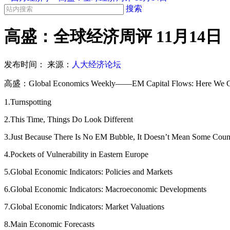
搜索
高盛：全球经济周评 11月14日
发布时间：
来源：
人大经济论坛
高盛：Global Economics Weekly——EM Capital Flows: Here We 
1.Turnspotting
2.This Time, Things Do Look Different
3.Just Because There Is No EM Bubble, It Doesn’t Mean Some Count
4.Pockets of Vulnerability in Eastern Europe
5.Global Economic Indicators: Policies and Markets
6.Global Economic Indicators: Macroeconomic Developments
7.Global Economic Indicators: Market Valuations
8.Main Economic Forecasts