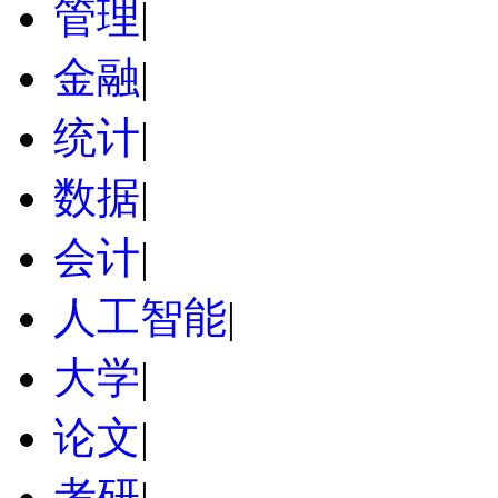
管理
|
金融
|
统计
|
数据
|
会计
|
人工智能
|
大学
|
论文
|
考研
|