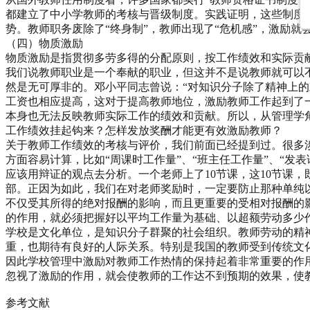
都建立了中小学教师的考核与晋级制度。实践证明，这些制度
势。教师职务废除了“终身制”，教师出现了“危机感”，激励就
（四）物质激励
物质激励是指贯彻多劳多得的分配原则，按工作绩效和实际贡
我们说教师职业是一个奉献的职业，但这并不是说教师就可以
然是无可厚非的。邓小平同志曾说：“对知识分子除了精神上
工资也相应提高，这对于提高教师地位，激励教师工作起到了
本身也无法反映教师实际工作的绩效和贡献。所以，从管理学
工作绩效挂起钩来？怎样发放奖酬才能更有效激励教师？
关于教师工作绩效的考核与评价，我们前面已经提到过。很多
方面容易计算，比如“周课时工作量”、“班主任工作量”、“发
应该用辩证的观点去分析。一个老师上了10节课，这10节课
部。正因为如此，我们在对老师奖励时，一定要防止那种单纯
不仅受其所得的绝对报酬的影响，而且更重要的受相对报酬的
的作用，就必须把握好以平均工作量为基础、以超额劳动多少
学校是文化单位，是知识分子群聚的社会组织。教师劳动的精
重，也期待有良好的人际关系。特别是我国的教师受到传统文
因此学校管理中激励对教师工作热情的保持起着非常重要的作
忽视了激励的作用，就会使教师的工作达不到预期的效果，使
参考文献