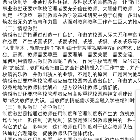
票否决制等，要通过多种途径、多种形式的师德教育，让“教书
事业激励还要求学校管理者要充分信任教师、大胆使用教师。
制定一些政策，鼓励教师在教学改革和研究中勇于创新，多出
焕发出无穷的智慧和力量，从而对教育教学工作产生巨大的推
（二）情感激励
情感激励是指通过创造一种良好、和谐的校园人际关系和丰富
种态度，产生或喜或厌、或爱或憎、或怒、或惧、或哀或乐等内
“人非草木，孰能无情？”教师由于非常重视精神方面的需求
独、寂寞。教师需要尊重，需要理解，需要关爱，需要交流。
如何利用情感去激励教师呢？首先，作为学校管理者，应当走进
家”的感觉，教师就会把自己的全部热情投入到工作中去，并
校清贫乐教，并做出骄人的业绩。不是别的原因，正是因为他
情感激励要求学校管理者应当在校园内营造出良好、和谐的人
设身处地为教师排忧解难，想方设法让教师心情舒畅。
情感激励还要求学校管理者应当高度重视校园精神文明建设，
辱”成为教师的共识。当教师的情感需求完全融入学校精神时
（三）制度激励（竞争激励）
制度激励是指通过教师任用制度和管理制度所产生的“危机效应
迄今为止，派任制（调配制）依然是我国对教师使用的一种主
有它的优点。多年来，这种教师任用制度对于稳定教师队伍，
法通过合理流动，促使教师队伍整体优化。
从国外教师任用制度看，许多国家都实行“教师资格证书制度