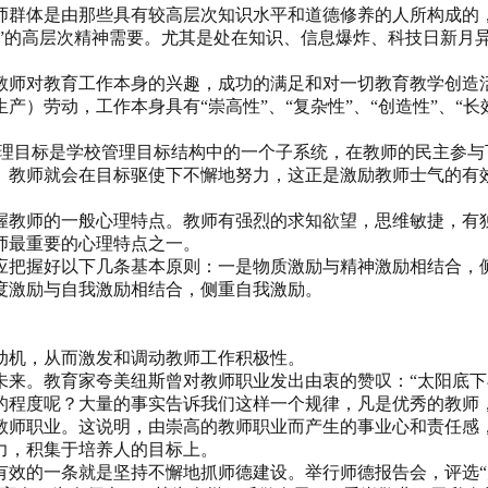
师群体是由那些具有较高层次知识水平和道德修养的人所构成的
现”的高层次精神需要。尤其是处在知识、信息爆炸、科技日新月
。
教师对教育工作本身的兴趣，成功的满足和对一切教育教学创造
）劳动，工作本身具有“崇高性”、“复杂性”、“创造性”、“
管理目标是学校管理目标结构中的一个子系统，在教师的民主参
。教师就会在目标驱使下不懈地努力，这正是激励教师士气的有
握教师的一般心理特点。教师有强烈的求知欲望，思维敏捷，有
师最重要的心理特点之一。
应把握好以下几条基本原则：一是物质激励与精神激励相结合，
度激励与自我激励相结合，侧重自我激励。
动机，从而激发和调动教师工作积极性。
未来。教育家夸美纽斯曾对教师职业发出由衷的赞叹：“太阳底下
程度呢？大量的事实告诉我们这样一个规律，凡是优秀的教师，
教师职业。这说明，由崇高的教师职业而产生的事业心和责任感，
力，积集于培养人的目标上。
有效的一条就是坚持不懈地抓师德建设。举行师德报告会，评选“