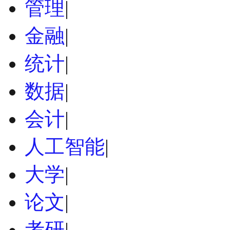
管理
|
金融
|
统计
|
数据
|
会计
|
人工智能
|
大学
|
论文
|
考研
|