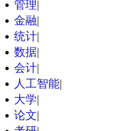
管理
|
金融
|
统计
|
数据
|
会计
|
人工智能
|
大学
|
论文
|
考研
|