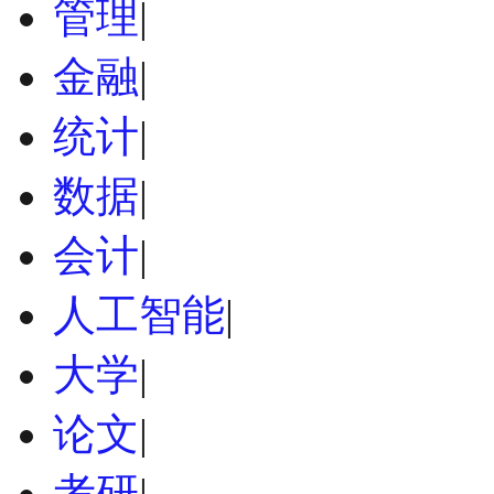
管理
|
金融
|
统计
|
数据
|
会计
|
人工智能
|
大学
|
论文
|
考研
|