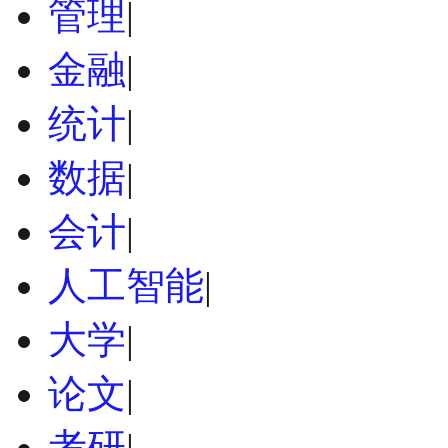
管理
|
金融
|
统计
|
数据
|
会计
|
人工智能
|
大学
|
论文
|
考研
|