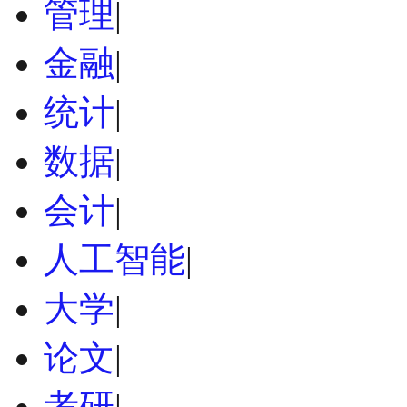
管理
|
金融
|
统计
|
数据
|
会计
|
人工智能
|
大学
|
论文
|
考研
|