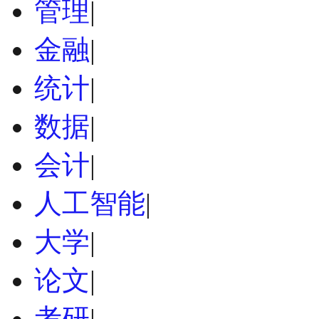
管理
|
金融
|
统计
|
数据
|
会计
|
人工智能
|
大学
|
论文
|
考研
|