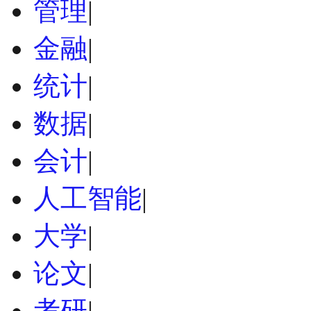
管理
|
金融
|
统计
|
数据
|
会计
|
人工智能
|
大学
|
论文
|
考研
|