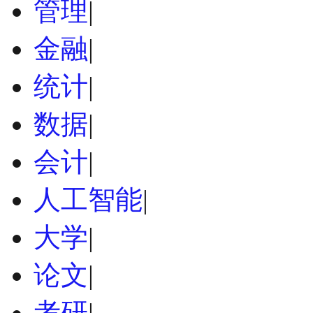
管理
|
金融
|
统计
|
数据
|
会计
|
人工智能
|
大学
|
论文
|
考研
|