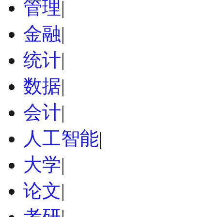
管理
|
金融
|
统计
|
数据
|
会计
|
人工智能
|
大学
|
论文
|
考研
|