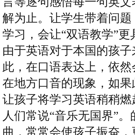
言等逐句感悟每一句英文
解为止。让学生带着问题
学习，会让“双语教学”更
由于英语对于本国的孩子
此，在口语表达上，依然
在地方口音的现象，如果
让孩子将学习英语稍稍燃
人们常说“音乐无国界”
曲，常常会使孩子振奋，