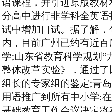
语课程，并引进原版教材
分高中进行非学科全英语
试中增加口试。据了解，
内，目前广州已约有近百
学;山东省教育科学规划“
整体改革实验》，通过了
组长的专家组的鉴定;青
用语推广到所有中小学;在2
基础教育工作会议决定将