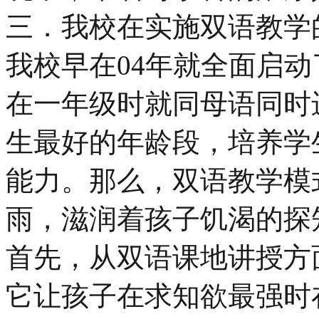
三．我校在实施双语教学
我校早在04年就全面启
在一年级时就同母语同时
生最好的年龄段，培养学
能力。那么，双语教学模
雨，滋润着孩子饥渴的探
首先，从双语课地讲授方
它让孩子在求知欲最强时