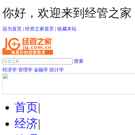
你好，欢迎来到经管之家
设为首页
|
经管之家首页
|
收藏本站
搜索
经济学
管理学
金融学
统计学
首页
|
经济
|