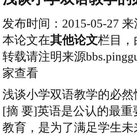
发布时间：
2015-05-27
来
本论文在
其他论文
栏目，
转载请注明来源bbs.pingg
家查看
浅谈小学双语教学的必然
[摘 要]英语是公认的最
教育，是为了满足学生未