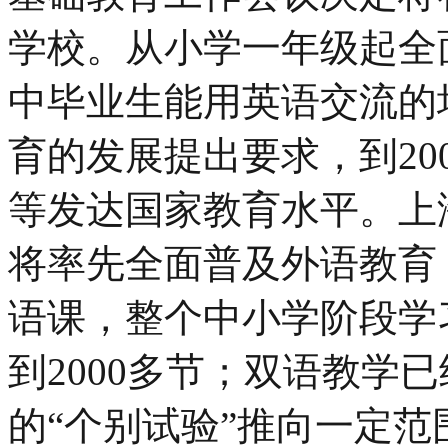
学校。从小学一年级起全
中毕业生能用英语交流的
育的发展提出要求，到20
等发达国家教育水平。上
将率先全面普及外语教育
语课，整个中小学阶段学习
到2000多节；双语教学
的“个别试验”推向一定范