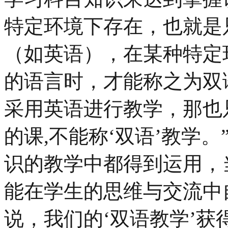
特定环境下存在，也就是
（如英语），在某种特定
的语言时，才能称之为双
采用英语进行教学，那也
的课,不能称‘双语’教学。
识的教学中都得到运用，
能在学生的思维与交流中
说，我们的‘双语教学’获