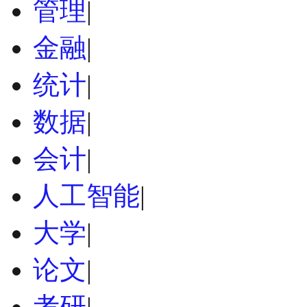
管理
|
金融
|
统计
|
数据
|
会计
|
人工智能
|
大学
|
论文
|
考研
|