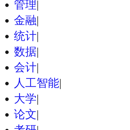
管理
|
金融
|
统计
|
数据
|
会计
|
人工智能
|
大学
|
论文
|
考研
|