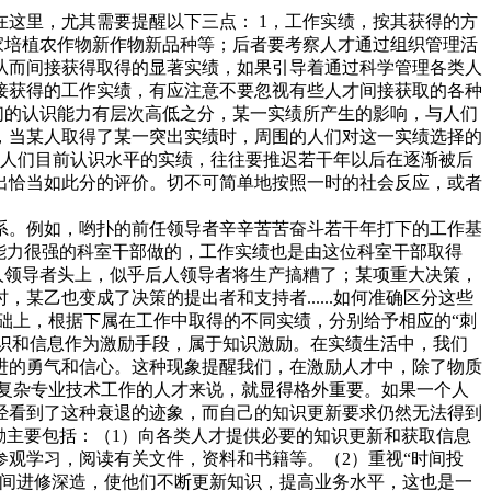
这里，尤其需要提醒以下三点： 1，工作实绩，按其获得的方
家培植农作物新作物新品种等；后者要考察人才通过组织管理活
从而间接获得取得的显著实绩，如果引导着通过科学管理各类人
接获得的工作实绩，有应注意不要忽视有些人才间接获取的各种
们的认识能力有层次高低之分，某一实绩所产生的影响，与人们
，当某人取得了某一突出实绩时，周围的人们对这一实绩选择的
超出人们目前认识水平的实绩，往往要推迟若干年以后在逐渐被后
出恰当如此分的评价。切不可简单地按照一时的社会反应，或者
系。例如，哟扑的前任领导者辛辛苦苦奋斗若干年打下的工作基
能力很强的科室干部做的，工作实绩也是由这位科室干部取得
人领导者头上，似乎后人领导者将生产搞糟了；某项重大决策，
乙也变成了决策的提出者和支持者......如何准确区分这些
础上，根据下属在工作中取得的不同实绩，分别给予相应的“刺
知识和信息作为激励手段，属于知识激励。在实绩生活中，我们
进的勇气和信心。这种现象提醒我们，在激励人才中，除了物质
复杂专业技术工作的人才来说，就显得格外重要。如果一个人
经看到了这种衰退的迹象，而自己的知识更新要求仍然无法得到
励主要包括：（1）向各类人才提供必要的知识更新和获取信息
观学习，阅读有关文件，资料和书籍等。（2）重视“时间投
时间进修深造，使他们不断更新知识，提高业务水平，这也是一