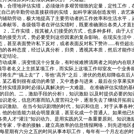
确，合理地评估实绩，必须做许多艰苦细致的定量，定性工作，在
通过自己的辛勤劳动直接获得的实绩，如科学家搞创造发明，农艺
的辅助劳动，极大地提高了主要劳动者的工作效率和生活水平，
私奉献等。各级领导者在评估实绩时，既要准确测出各类人才直
。 2，工作实绩，按其被人们接受的方式，也多种多样。由于人
绩的接受方式，势必要受到这些因素的复杂影响。在现实生活中
甚至表面赞许私下反对，或者表面反对私下赞许......有些
抱的各种态度，经过认真分析，归类，透视其本质，然后才能作
来定结论。
劳动成果，演变情况十分复杂，有时候难辨清两者之间的内在联
业领导者名义上主抓某项工作，而实际上这项工作却室友一个业务
将生产“搞上去”了，等他“高升”之后，潜伏的危机却降临在后
乙看到很有成功的希望，又中透参与进来，最后在分享果实时，某
坚持实绩原则时必须认真解决的一大难题。 在准确评估实绩的基
的目的。二，激励手段的分析1，知识激励 以及时提供必要的
知识老化，信息闭塞而陷入度苦闷之中，逐渐失去了继续开拓前
知识激励。 在当今知识剧增的时代，知识和信息，对于从事各种
加入经管之家，拥有更多权限。
，他的创造能力就会明显衰退，甚至化成一个普通人。如果他已
类人才“灌注”知识动力。是用实践的又一条重要原则。知识激
类专家，学者的接触，建立高效率的信息情报网络，到先进地区参
确定
取消
才每星期有六分之五的时间从事本职工作，每年有一个月左右的