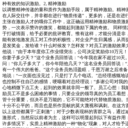
种有效的知识激励。2, 精神激励
以调整精神传递的量和质作为激励手段，属于精神激励。精神
在人际交往中，并非都在进行“物质传递”，更多的，还是在进
主张在激励人才的哦你工作中，这正确运用精神激励和物质激
势，一次表示赞许的微笑，都能起到激励下属的奇效。 同样情
于打破情面，给予必要的批评教育。惟有这样，才能分清是非
能有效地激发员工对工作的积极性，对企业产生归属感，从而
是发奖金，发给谁？什么时候发？怎样发？对员工的激励效果
他说：“由于本年度你工作业绩突出，公司决定奖励你10万元
你妻子多少天？”这个业务员回答说：“今年我在家不超过10天
问：“你儿子多大了，你今年陪他几天？”这名业务员回答说：
有一个伟大的爸爸。”这个业务员热泪盈眶，千恩万谢之后准备
地说：“一次面也没见过，只是打了几个电话。”总经理感慨地
也控制不住自己的感情，哽咽着对总经理说：“多谢公司对我的
心地稍微下点工夫，起到的效果就非同一般了。员工心想：我
励员工不是多么困难的事情，只要企业的领导真的为员工着想，
管十分重要，但决不是万能的，它不可能绝对代替物质激励。
十分不公平的，而且也是所作贡献的莫大蔑视和讽刺。在这方面
以上这些都属于“正刺激”；对于少数表现杯的害群之马，通过
激形式，当然应以前者为主，这样可以明显起到以下有益作用
许多情况下，实质上精神激励的一种“物化”现象，对人才给予