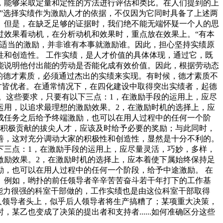
，能够采取定量和定性的方法进行评估和类比。在人们提到的上
”选择实绩作为激励人才的依据，不仅因为它同时具备了上述两
。但是，在缺乏足够的证据时，我们绝不能无端怀疑一个人的思
过效果看动机，在分析动机和效果时，重点放在效果上。“有本
予适当的激励，并非谁有本事就激励谁。因此，担心坚持实绩原
和创造性。 工作实绩，是人才价值的具体体现，通过它，既
能说明他付出能的劳动是否能化成有效价值。因此，根据劳动态
秀的德才素质，必须通过杰出的实绩来实现。有时候，德才素质不
才皆优者。在通常情况下，在四化建设中取得突出实绩者，起德
。这些要求，只要有以下三点：1，在激励手段的运用上，应尽
运用，以追求最理想的激励效果。2，在激励时机的选择上，应
成任务之后给予终端激励，也可以在用人过程中的任何一个阶
出积极贡献的拔尖人才，应该及时给予必要的奖励；与此同时，
善，这对充分调动大家的积极性和创造性，显然是十分不利的。
下三点：1，在激励手段的运用上，应尽量灵活，巧妙，多样，
激励效果。2，在激励时机的选择上，应本着使下属始终保持足
，也可以在用人过程中的任何一个阶段，给予中途激励。 在
。例如，哟扑的前任领导者辛辛苦苦奋斗若干年打下的工作基
能力很强的科室干部做的，工作实绩也是由这位科室干部取得
人领导者头上，似乎后人领导者将生产搞糟了；某项重大决策，
乙也变成了决策的提出者和支持者......如何准确区分这些