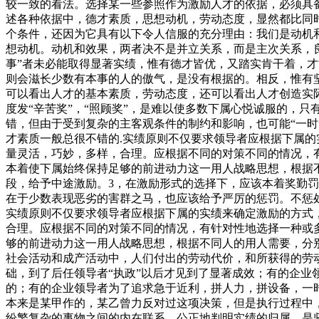
较一致的看法。选择某一些参照作为激励人才的依据，必须具
述各种依据中，德才素质，思想动机，劳动态度，显然都比同
个条件，还因为它具有以下令人信服的充分理由：我们是动机
想动机。动机和效果，两者决不是并立关系，而是主次关系，
事”者未必能取得显著实绩，惟有德才皆优，又踏实肯干着，
则会滋长少数有本事的人的傲气，是没有根据的。相反，惟有
可以看出人才的基本素质，劳动态度，还可以看出人才创造实
度发“辛苦奖”，“照顾奖”，是难以使多数下属心悦诚服的，
错，但由于受到复杂的主客观条件的制约和影响，也可能“一时
才素质一般总很不错的.实绩原则不仅要求领导者应根据下属
量灵活，巧妙，多样，合理。应根据不同的对策不同的情况，
本着使下属始终保持足够的前进动力这一用人战略思想，根据
段，给予中途激励。3，在激励形式的选择下，应该本着奖勤
在于少数表现恶劣的害群之马，也应该给予严厉的惩罚。不惩
实绩原则不仅要求领导者应根据下属的实绩来确定激励的方式
合理。应根据不同的对策不同的情况，有针对性地选择一种或
够的前进动力这一用人战略思想，根据不同人的用人需要，分
社会活动和成产活动中，人们付出的劳动代价，和所获得的劳
础，到了后任领导者“执政”以后才见到了显著成效；有的企
的；有的企业领导者为了追求急于近利，拼人力，拼设备，一时
本来是某甲作的，某乙曾力反对过这项决策，但是执行过程中，某
纷繁复杂的事物之间的内在联系，公正地判明实绩的归属，是