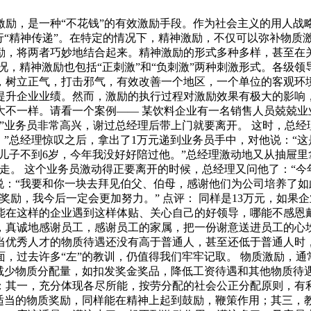
激励，是一种“不花钱”的有效激励手段。作为社会主义的用人战
行“精神传递”。在特定的情况下，精神激励，不仅可以弥补物质
励，将两者巧妙地结合起来。精神激励的形式多种多样，甚至在关
况，精神激励也包括“正刺激”和“负刺激”两种刺激形式。各级
，树立正气，打击邪气，有效改善一个地区，一个单位的客观环
提升企业业绩。然而，激励的执行过程对激励效果有极大的影响
大不一样。请看一个案例—— 某饮料企业有一名销售人员兢兢业
！”业务员非常高兴，谢过总经理后带上门就要离开。 这时，总
。”总经理惊叹之后，拿出了1万元递到业务员手中，对他说：“
“儿子不到6岁，今年我没好好陪过他。”总经理激动地又从抽屉里
走。 这个业务员激动得正要离开的时候，总经理又问他了：“今
说：“我要和你一块去拜见伯父、伯母，感谢他们为公司培养了如
奖励，我今后一定会更加努力。” 点评： 同样是13万元，如
能在这样的企业遇到这样体贴、关心自己的好领导，哪能不感恩戴
真诚地感谢员工，感谢员工的家属，把一份谢意送进员工的心坎，
当优秀人才的物质待遇还没有高于普通人，甚至还低于普通人时
，过去许多“左”的教训，仍值得我们牢牢记取。 物质激励，
减少物质分配量，如扣发奖金奖品，降低工资待遇和其他物质待遇
：其一，充分体现各尽所能，按劳分配的社会公正分配原则，有利
适当的物质奖励，同样能在精神上起到鼓励，鞭策作用；其三，