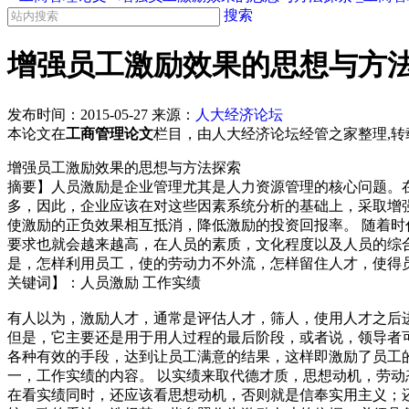
搜索
增强员工激励效果的思想与方法
发布时间：
2015-05-27
来源：
人大经济论坛
本论文在
工商管理论文
栏目，由人大经济论坛经管之家整理,转载请注明
增强员工激励效果的思想与方法探索
摘要】人员激励是企业管理尤其是人力资源管理的核心问题。
多，因此，企业应该在对这些因素系统分析的基础上，采取增
使激励的正负效果相互抵消，降低激励的投资回报率。 随着
要求也就会越来越高，在人员的素质，文化程度以及人员的综
是，怎样利用员工，使的劳动力不外流，怎样留住人才，使得
关键词】：人员激励 工作实绩
有人以为，激励人才，通常是评估人才，筛人，使用人才之后
但是，它主要还是用于用人过程的最后阶段，或者说，领导者
各种有效的手段，达到让员工满意的结果，这样即激励了员工
一，工作实绩的内容。 以实绩来取代德才质，思想动机，劳
在看实绩同时，还应该看思想动机，否则就是信奉实用主义；还有