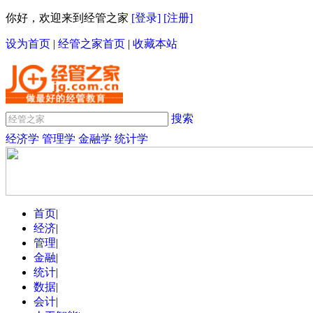
你好，欢迎来到经管之家
[登录]
[注册]
设为首页
|
经管之家首页
|
收藏本站
搜索
经济学
管理学
金融学
统计学
首页
|
经济
|
管理
|
金融
|
统计
|
数据
|
会计
|