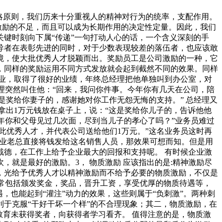
略原则，我们历来十分重视人的精神对行为的统率，支配作用。
激励的不足，而且可以成为长期作用的决定性定量。因此，我们
键时刻向下属“传递”一句打动人心的话，一个含义深刻的手
领导者在表彰先进的同时，对于少数表现较差的落伍者，也应该敢
境，使大批优秀人才脱颖而出。奖励员工是公司激励的一种，它
，同样的奖励运用不同方式发放就会起到截然不同的效果。同样
业，取得了很好的业绩，年终总经理把他单独叫到办公室，对
经理突然叫住他：“回来，我问你件事。今年你有几天在公司，陪
这是奖给你妻子的，感谢她对你工作无怨无悔的支持。” 总经理又
拿出1万元钱放在桌子上，说：“这是奖给你儿子的，告诉他他
年你和父母见过几次面，尽到当儿子的孝心了吗？”业务员难过
此优秀人才，并代表公司送给他们1万元。”这名业务员这时再
果企业老总直接将钱发给这名销售人员，那效果可想而知。但是用
德，在工作上给予企业最大的回报和支持呢。 有时候企业激
就是最好的激励。3， 物质激励 应该指出的是:精神激励尽
，光给予优秀人才以精神激励而不给予必要的物质激励，不仅是
通常包括颁发奖金，奖品，晋升工资，享受优厚的物质待遇等，
，也能起到“灌注”动力的效果，这些则属于“负刺激”。两种刺
于克服“干好干坏一个样”的不合理现象；其二，物质激励，在
教育未获得奖者，向获得者学习看齐。 值得注意的是，物质激