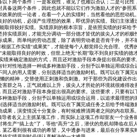
备以下两个条件：一是客观性，谁见了也难以否认；二是可比性
时具备这两个条件，因此也就不能以它们作为激励人才的“参照系
和效果的统一论者，在看一个人的实绩时，当然看他的思想动机
良好的动机，必须产生理想的效果，即优异的实绩。我们主张通
才能取得较好实绩。实绩原则的根本宗旨，是依照实绩的好坏给
坚持实绩原则，才能充分调动一部分德才皆优的拔尖人才的积极性
际成果。而单纯的劳动态度，除了表明劳动者是否肯干外，并不
只有根据工作实绩“成果奖”，才能使每个人都觉得公允合理。 优
”未能取得良好的时效，但世上绝无“长期”取不到良好实绩的德
的实绩来确定激励的方式，而且还对激励手段本身提出很高的要求
有针对性地选择一种或多种激励手段，分别予以单独运用或综合
不同人的用人需要，分别选择适当的激励时机。既可以在下属完
罚懒的精神，交替使用正刺激和负刺激。对于那些为四化建设作
处害群之马，正气就难以上升，拔尖人才所处的环境就很难得改
，而且还对激励手段本身提出很高的要求。这些要求，只要有以
多种激励手段，分别予以单独运用或综合运用，以追求最理想的
别选择适当的激励时机。既可以在下属完成任务之后给予终端激励
动成果，演变情况十分复杂，有时候难辨清两者之间的内在联系
业领导者名义上主抓某项工作，而实际上这项工作却室友一个业务
将生产“搞上去”了，等他“高升”之后，潜伏的危机却降临在后
乙看到很有成功的希望，又中透参与进来，最后在分享果实时，某
坚持实绩原则时必须认真解决的一大难题。