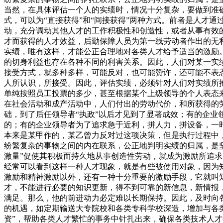
当然，在具体评估一个人的实绩时，情况十分复杂，要做到准
式，可以为“直接获得”和“间接获得”两种方式。前者是人才
动，充分调动其他人才的工作积极性和创造性，或者从事有效
才而获得的人才效益，后勤保障人员为第一线劳动者作出的无
实绩，唯有这样，才能公正合理地对各类人才给予适当的激励
的切身利益也存在各种不同的利害关系。因此，人们对某一实
接受方式，就多种多样，可能反对，也可能赞许，还可能不表态，
人所认识，所接受。因此，评估实绩，必须针对人们对实绩所
单纯按照员工投票的多少，甚至根据某个上级领导的个人表态
在社会活动和成产活动中，人们付出的劳动代价，和所获得的
础，到了后任领导者“执政”以后才见到了显著成效；有的企
的；有的企业领导者为了追求急于近利，拼人力，拼设备，一时
本来是某甲作的，某乙曾力反对过这项决策，但是执行过程中，某
纷繁复杂的事物之间的内在联系，公正地判明实绩的归属，是
激量”促使其积极而持久地从事创造性劳动，就成为激励所追求
经常可以看到这样一种人才现象，就是有些被使用对象，因为
激励和精神激励以外，还有一种十分重要的激励手段，它就叫
才，不能进行必要的知识更新，得不到可靠的新信息，新情报
满足。那么，他的前进动力必定难以长期保持。因此，及时向各
的机遇，如定期输送大专院校和各类专科学校深造，增加与各
资”，帮助各类人才繁忙的事务中针扎出来，确保各类技术人