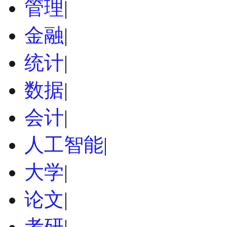
管理
|
金融
|
统计
|
数据
|
会计
|
人工智能
|
大学
|
论文
|
考研
|