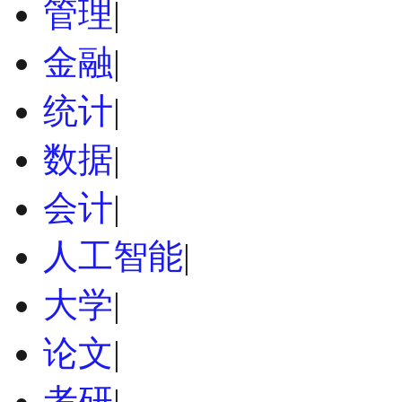
管理
|
金融
|
统计
|
数据
|
会计
|
人工智能
|
大学
|
论文
|
考研
|