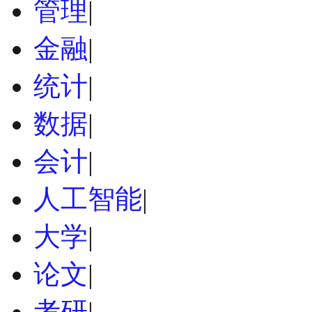
管理
|
金融
|
统计
|
数据
|
会计
|
人工智能
|
大学
|
论文
|
考研
|