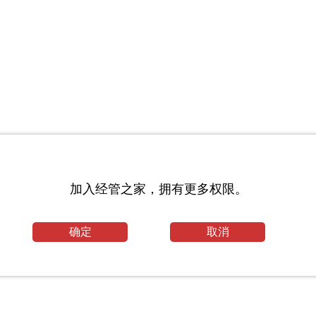
论文
加入经管之家，拥有更多权限。
_其他论文
文
确定
取消