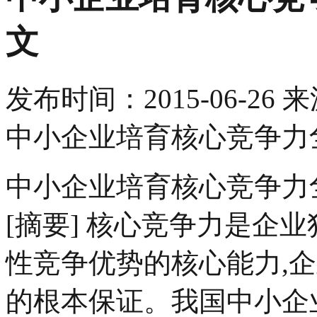
文
发布时间：
2015-06-26
来
中小企业培育核心竞争力刍
中小企业培育核心竞争力
[摘要] 核心竞争力是企
性竞争优势的核心能力,
的根本保证。我国中小企