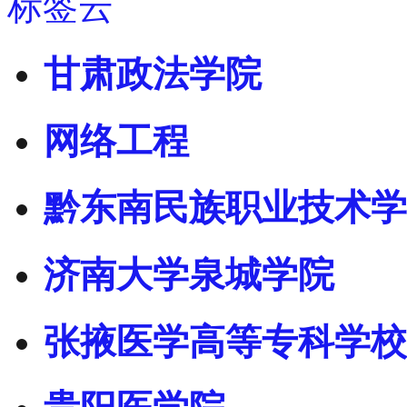
标签云
甘肃政法学院
网络工程
黔东南民族职业技术学
济南大学泉城学院
张掖医学高等专科学校