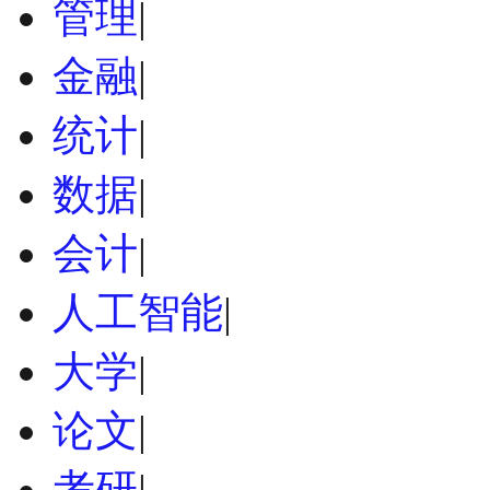
管理
|
金融
|
统计
|
数据
|
会计
|
人工智能
|
大学
|
论文
|
考研
|