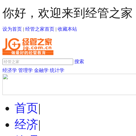
你好，欢迎来到经管之家
设为首页
|
经管之家首页
|
收藏本站
搜索
经济学
管理学
金融学
统计学
首页
|
经济
|