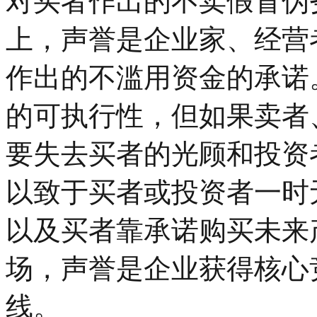
对买者作出的不卖假冒伪
上，声誉是企业家、经营
作出的不滥用资金的承诺
的可执行性，但如果卖者
要失去买者的光顾和投资
以致于买者或投资者一时
以及买者靠承诺购买未来
场，声誉是企业获得核心
线。