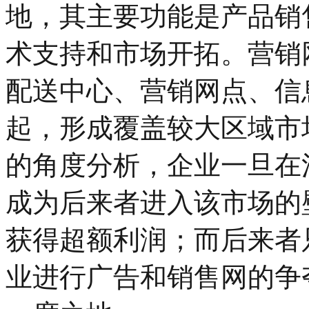
地，其主要功能是产品销
术支持和市场开拓。营销
配送中心、营销网点、信
起，形成覆盖较大区域市
的角度分析，企业一旦在
成为后来者进入该市场的
获得超额利润；而后来者
业进行广告和销售网的争