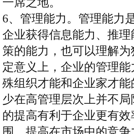
一席之地。
6、管理能力。管理能力
企业获得信息能力、推理
策的能力，也可以理解为
定意义上，企业的管理能
殊组织才能和企业家才能
少在高管理层次上并不局
的提高有利于企业更有效
围，提高在市场中的竞争