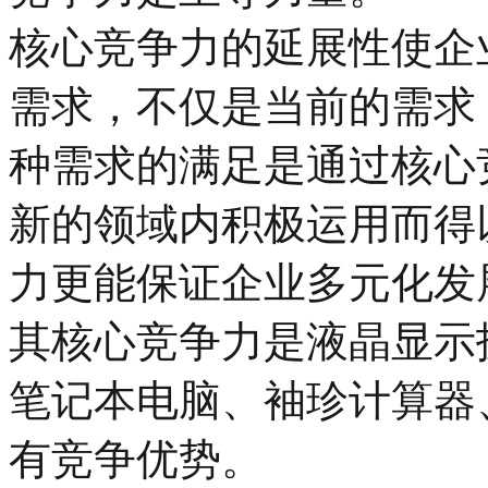
核心竞争力的延展性使企
需求，不仅是当前的需求
种需求的满足是通过核心
新的领域内积极运用而得
力更能保证企业多元化发
其核心竞争力是液晶显示
笔记本电脑、袖珍计算器
有竞争优势。