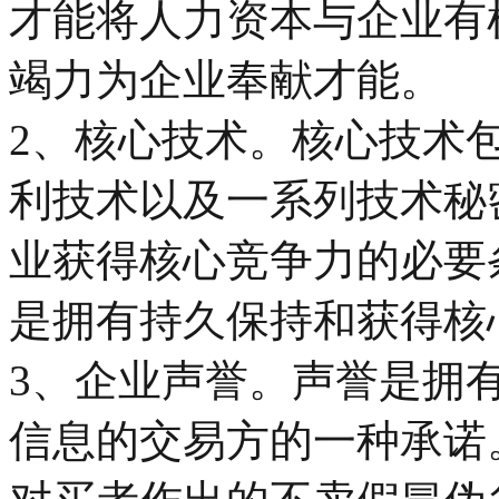
才能将人力资本与企业有
竭力为企业奉献才能。
2、核心技术。核心技术
利技术以及一系列技术秘
业获得核心竞争力的必要
是拥有持久保持和获得核
3、企业声誉。声誉是拥
信息的交易方的一种承诺