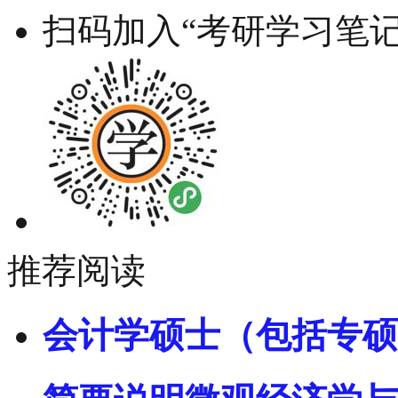
扫码加入“考研学习笔记
推荐阅读
会计学硕士（包括专硕