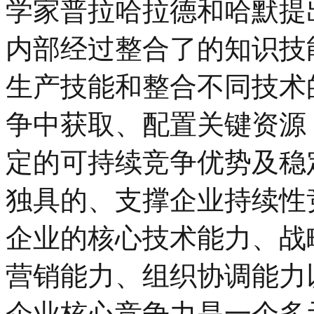
学家普拉哈拉德和哈默提
内部经过整合了的知识技
生产技能和整合不同技术
争中获取、配置关键资源
定的可持续竞争优势及稳
独具的、支撑企业持续性
企业的核心技术能力、战
营销能力、组织协调能力
企业核心竞争力是一个多