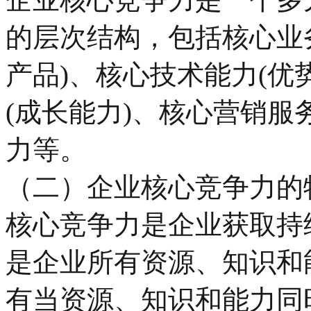
的层次结构，包括核心业务
产品)、核心技术能力(优
(成长能力)、核心营销
力等。
（二）企业核心竞争力的
核心竞争力是企业获取持
是企业所有资源、知识和
有当资源、知识和能力同