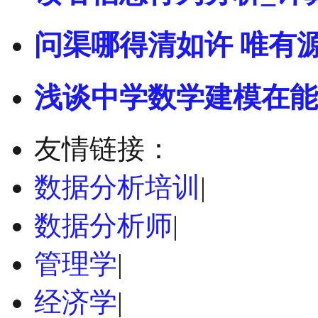
问渠哪得清如许 唯有
浅谈中学数学建模在能
友情链接：
数据分析培训
|
数据分析师
|
管理学
|
经济学
|