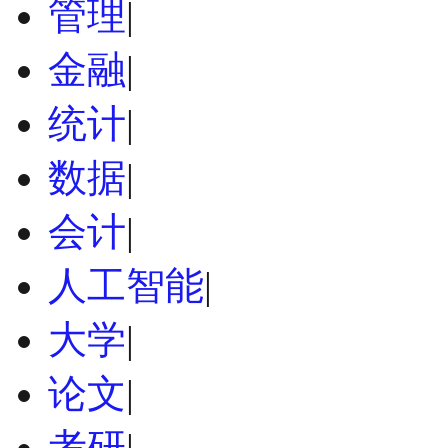
管理
|
金融
|
统计
|
数据
|
会计
|
人工智能
|
大学
|
论文
|
考研
|