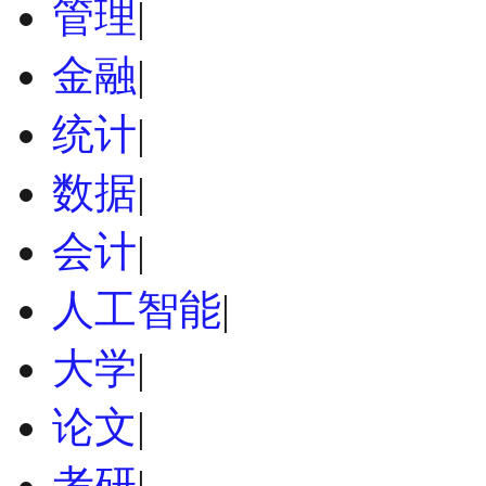
管理
|
金融
|
统计
|
数据
|
会计
|
人工智能
|
大学
|
论文
|
考研
|