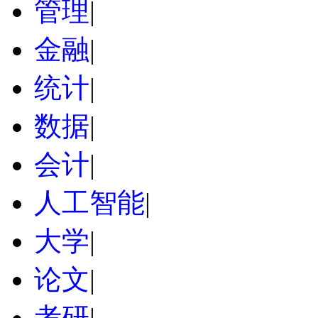
管理
|
金融
|
统计
|
数据
|
会计
|
人工智能
|
大学
|
论文
|
考研
|