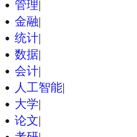
管理
|
金融
|
统计
|
数据
|
会计
|
人工智能
|
大学
|
论文
|
考研
|