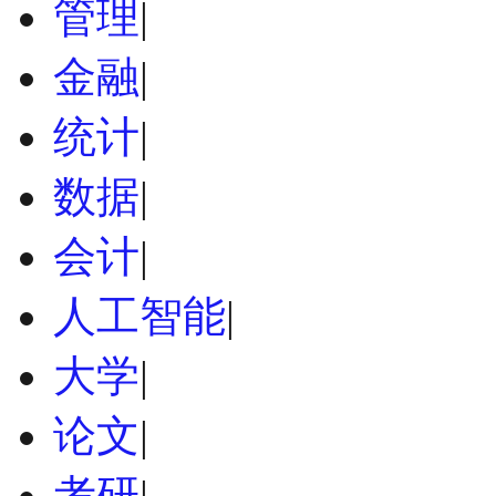
管理
|
金融
|
统计
|
数据
|
会计
|
人工智能
|
大学
|
论文
|
考研
|