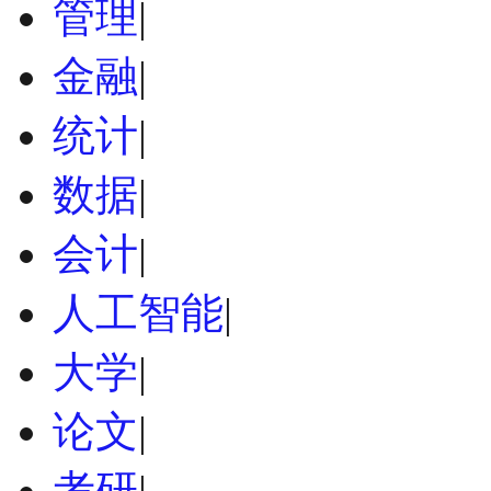
管理
|
金融
|
统计
|
数据
|
会计
|
人工智能
|
大学
|
论文
|
考研
|