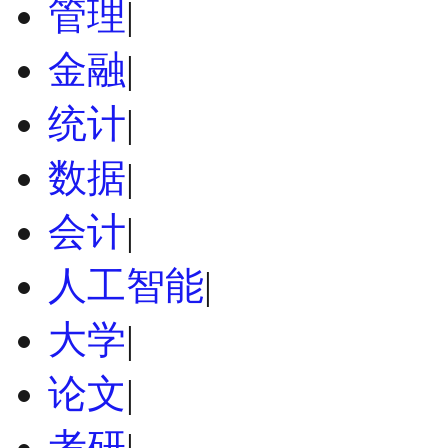
管理
|
金融
|
统计
|
数据
|
会计
|
人工智能
|
大学
|
论文
|
考研
|