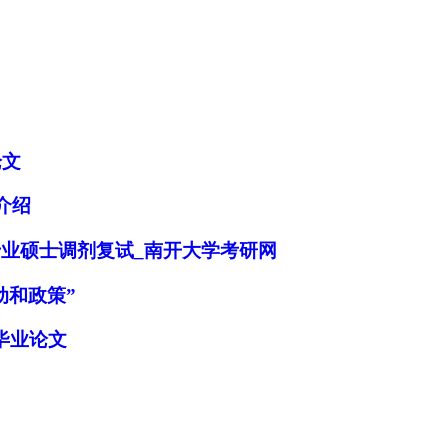
论文
介绍
专业硕士调剂复试_南开大学考研网
加入经管之家，拥有更多权限。
动和政策”
毕业论文
确定
取消