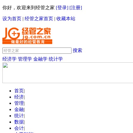
你好，欢迎来到经管之家
[登录]
[注册]
设为首页
|
经管之家首页
|
收藏本站
搜索
经济学
管理学
金融学
统计学
首页
|
经济
|
管理
|
金融
|
统计
|
数据
|
会计
|