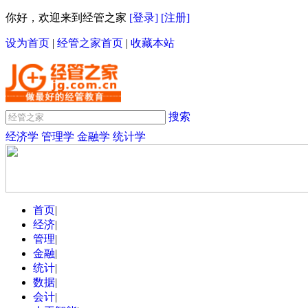
你好，欢迎来到经管之家
[登录]
[注册]
设为首页
|
经管之家首页
|
收藏本站
搜索
经济学
管理学
金融学
统计学
首页
|
经济
|
管理
|
金融
|
统计
|
数据
|
会计
|