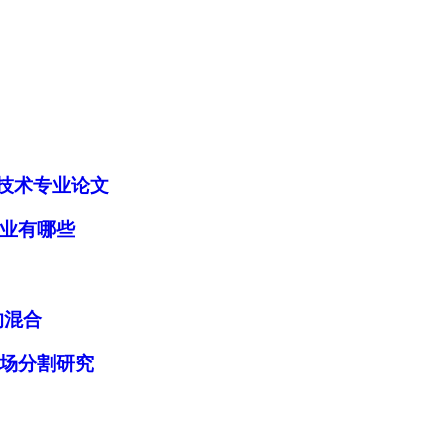
技术专业论文
业有哪些
加入经管之家，拥有更多权限。
的混合
确定
取消
场分割研究