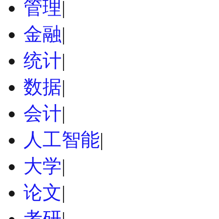
管理
|
金融
|
统计
|
数据
|
会计
|
人工智能
|
大学
|
论文
|
考研
|