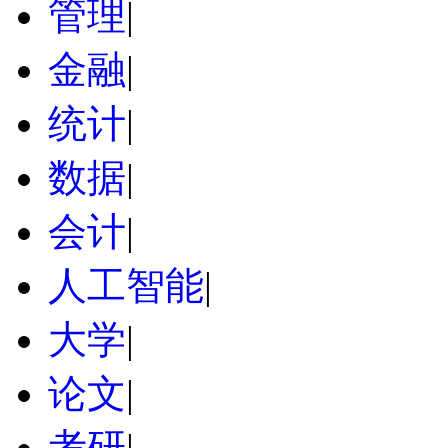
管理
|
金融
|
统计
|
数据
|
会计
|
人工智能
|
大学
|
论文
|
考研
|