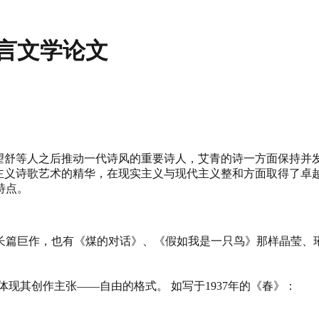
言文学论文
戴望舒等人之后推动一代诗风的重要诗人，艾青的诗一方面保持并
征主义诗歌艺术的精华，在现实主义与现代主义整和方面取得了卓
特点。
长篇巨作，也有《煤的对话》、《假如我是一只鸟》那样晶莹、
现其创作主张——自由的格式。 如写于1937年的《春》：