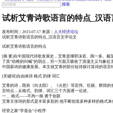
搜索
试析艾青诗歌语言的特点_汉语
发布时间：
2015-07-17
来源：
人大经济论坛
试析艾青诗歌语言的特点_汉语言文学论文
试析艾青诗歌语言的特点
[摘 要]在中国现代诗歌发展史，艾青是继郭沫若、闻一多。
了其“幼稚的叫喊”的弱点，另一方面又吸收了浪漫主义与象
中国新诗的健康发展。本文就艾青的部分短诗探讨其诗的语言
[关键词]自由体诗 格式 韵律 词汇
艾青的诗，既有《向太阳》、《火把》等宏伟、壮丽、辉煌的
言特点，从格式、韵律、词汇三个方面逐一论述。
一 、格式——不拘一格 勇于创新
艾青主张诗的形式是丰富多彩的 他不断创造多种多样的格式来体
经管之家“学道会”小程序