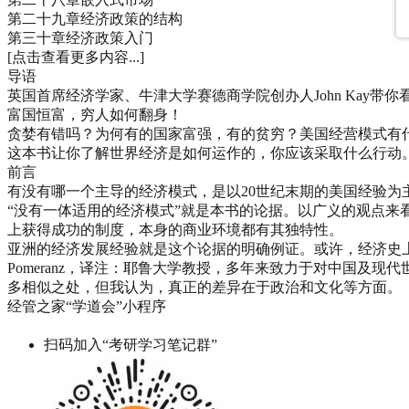
第二十九章经济政策的结构
第三十章经济政策入门
[点击查看更多内容...]
导语
英国首席经济学家、牛津大学赛德商学院创办人John Kay带
富国恒富，穷人如何翻身！
贪婪有错吗？为何有的国家富强，有的贫穷？美国经营模式有
这本书让你了解世界经济是如何运作的，你应该采取什么行动
前言
有没有哪一个主导的经济模式，是以20世纪末期的美国经验
“没有一体适用的经济模式”就是本书的论据。以广义的观点
上获得成功的制度，本身的商业环境都有其独特性。
亚洲的经济发展经验就是这个论据的明确例证。或许，经济史上最
Pomeranz，译注：耶鲁大学教授，多年来致力于对中国及现代世界
多相似之处，但我认为，真正的差异在于政治和文化等方面。
经管之家“学道会”小程序
扫码加入“考研学习笔记群”