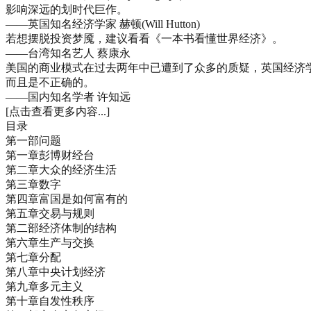
影响深远的划时代巨作。
——英国知名经济学家 赫顿(Will Hutton)
若想摆脱投资梦魇，建议看看《一本书看懂世界经济》。
——台湾知名艺人 蔡康永
美国的商业模式在过去两年中已遭到了众多的质疑，英国经济
而且是不正确的。
——国内知名学者 许知远
[点击查看更多内容...]
目录
第一部问题
第一章彭博财经台
第二章大众的经济生活
第三章数字
第四章富国是如何富有的
第五章交易与规则
第二部经济体制的结构
第六章生产与交换
第七章分配
第八章中央计划经济
第九章多元主义
第十章自发性秩序