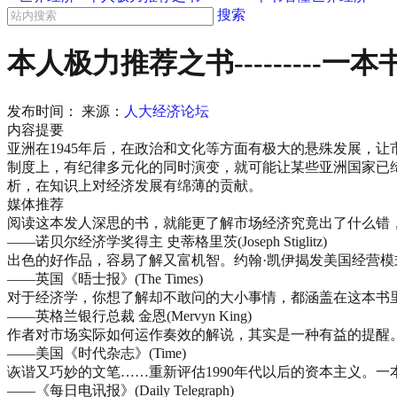
搜索
本人极力推荐之书---------
发布时间：
来源：
人大经济论坛
内容提要
亚洲在1945年后，在政治和文化等方面有极大的悬殊发展，
制度上，有纪律多元化的同时演变，就可能让某些亚洲国家已
析，在知识上对经济发展有绵薄的贡献。
媒体推荐
阅读这本发人深思的书，就能更了解市场经济究竟出了什么错
——诺贝尔经济学奖得主 史蒂格里茨(Joseph Stiglitz)
出色的好作品，容易了解又富机智。约翰·凯伊揭发美国经营模
——英国《晤士报》(The Times)
对于经济学，你想了解却不敢问的大小事情，都涵盖在这本书
——英格兰银行总裁 金恩(Mervyn King)
作者对市场实际如何运作奏效的解说，其实是一种有益的提醒
——美国《时代杂志》(Time)
诙谐又巧妙的文笔……重新评估1990年代以后的资本主义。
——《每日电讯报》(Daily Telegraph)