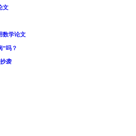
论文
用数学论文
病”吗？
文抄袭