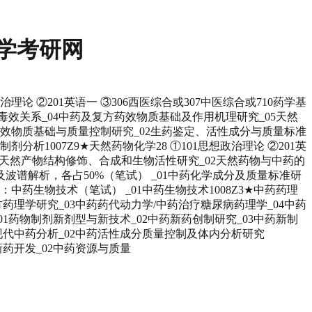
大学考研网
治理论 ②201英语一 ③306西医综合或307中医综合或710药学基
毒效关系_04中药及复方药效物质基础及作用机理研究_05天然
1中药药效物质基础与质量控制研究_02生药鉴定、活性成分与质量标准
析1007Z9★天然药物化学28 ①101思想政治理论 ②201英
01天然产物结构修饰、合成和生物活性研究_02天然药物与中药的
化学及波谱解析，各占50%（笔试） _01中药化学成分及质量标准研
试：中药生物技术（笔试） _01中药生物技术1008Z3★中药药理
复方药理学研究_03中药药代动力学/中药治疗糖尿病药理学_04中药
 _01药物制剂新剂型与新技术_02中药新药创制研究_03中药新制
_01现代中药分析_02中药活性成分质量控制及体内分析研究
与新药开发_02中药资源与质量