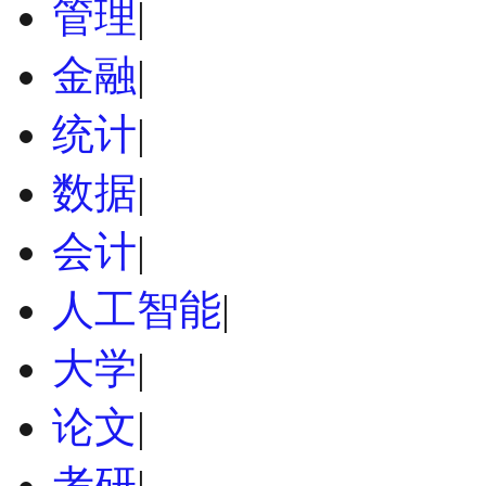
管理
|
金融
|
统计
|
数据
|
会计
|
人工智能
|
大学
|
论文
|
考研
|