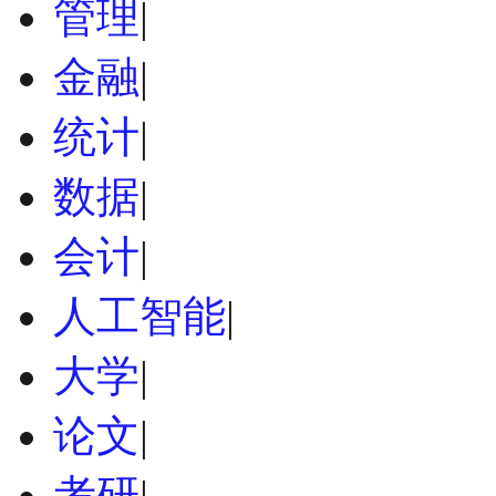
管理
|
金融
|
统计
|
数据
|
会计
|
人工智能
|
大学
|
论文
|
考研
|