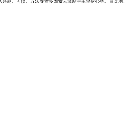
从兴趣、习惯、方法等诸多因素去激励学生全身心地、自觉地、