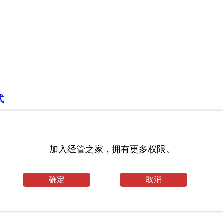
式
论文
则和措施_法律专业论文
加入经管之家，拥有更多权限。
确定
取消
_华东师范大学考研网