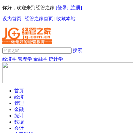
你好，欢迎来到经管之家
[登录]
[注册]
设为首页
|
经管之家首页
|
收藏本站
搜索
经济学
管理学
金融学
统计学
首页
|
经济
|
管理
|
金融
|
统计
|
数据
|
会计
|