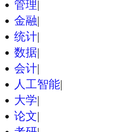
管理
|
金融
|
统计
|
数据
|
会计
|
人工智能
|
大学
|
论文
|
考研
|