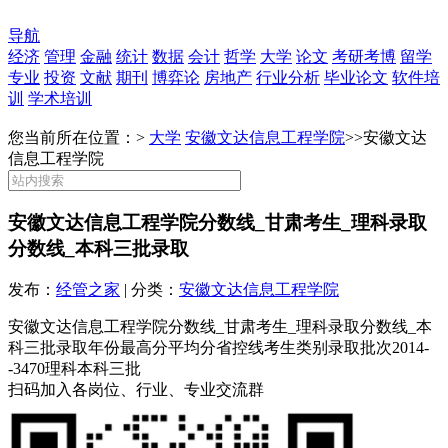
导航
经济
管理
金融
统计
数据
会计
哲学
大学
论文
考研考博
留学
专业
投资
文献
期刊
博弈论
房地产
行业分析
毕业论文
软件培
训
学术培训
您当前所在位置：>
大学
安徽文达信息工程学院
>>
安徽文达
信息工程学院
安徽文达信息工程学院分数线_甘肃考生_理科录取
分数线_本科三批录取
发布：
经管之家
| 分类：
安徽文达信息工程学院
安徽文达信息工程学院分数线_甘肃考生_理科录取分数线_本
科三批录取年份最高分平均分省控线考生类别录取批次2014-
-3470理科本科三批
扫码加入各岗位、行业、专业交流群