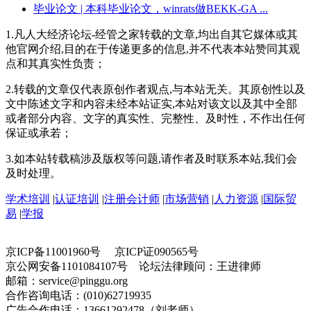
毕业论文
| 本科毕业论文，winrats做BEKK-GA ...
1.凡人大经济论坛-经管之家转载的文章,均出自其它媒体或其
他官网介绍,目的在于传递更多的信息,并不代表本站赞同其观
点和其真实性负责；
2.转载的文章仅代表原创作者观点,与本站无关。其原创性以及
文中陈述文字和内容未经本站证实,本站对该文以及其中全部
或者部分内容、文字的真实性、完整性、及时性，不作出任何
保证或承若；
3.如本站转载稿涉及版权等问题,请作者及时联系本站,我们会
及时处理。
学术培训
|
认证培训
|
注册会计师
|
市场营销
|
人力资源
|
国际贸
易
|
学报
京ICP备11001960号 京ICP证090565号
京公网安备1101084107号 论坛法律顾问：王进律师
邮箱：service@pinggu.org
合作咨询电话：(010)62719935
广告合作电话：13661292478（刘老师）