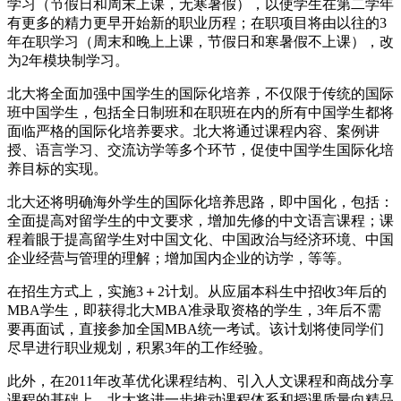
学习（节假日和周末上课，无寒暑假），以使学生在第二学年
有更多的精力更早开始新的职业历程；在职项目将由以往的3
年在职学习（周末和晚上上课，节假日和寒暑假不上课），改
为2年模块制学习。
北大将全面加强中国学生的国际化培养，不仅限于传统的国际
班中国学生，包括全日制班和在职班在内的所有中国学生都将
面临严格的国际化培养要求。北大将通过课程内容、案例讲
授、语言学习、交流访学等多个环节，促使中国学生国际化培
养目标的实现。
北大还将明确海外学生的国际化培养思路，即中国化，包括：
全面提高对留学生的中文要求，增加先修的中文语言课程；课
程着眼于提高留学生对中国文化、中国政治与经济环境、中国
企业经营与管理的理解；增加国内企业的访学，等等。
在招生方式上，实施3＋2计划。从应届本科生中招收3年后的
MBA学生，即获得北大MBA准录取资格的学生，3年后不需
要再面试，直接参加全国MBA统一考试。该计划将使同学们
尽早进行职业规划，积累3年的工作经验。
此外，在2011年改革优化课程结构、引入人文课程和商战分享
课程的基础上，北大将进一步推动课程体系和授课质量向精品