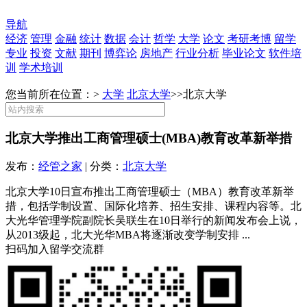
导航
经济
管理
金融
统计
数据
会计
哲学
大学
论文
考研考博
留学
专业
投资
文献
期刊
博弈论
房地产
行业分析
毕业论文
软件培
训
学术培训
您当前所在位置：>
大学
北京大学
>>
北京大学
北京大学推出工商管理硕士(MBA)教育改革新举措
发布：
经管之家
| 分类：
北京大学
北京大学10日宣布推出工商管理硕士（MBA）教育改革新举
措，包括学制设置、国际化培养、招生安排、课程内容等。北
大光华管理学院副院长吴联生在10日举行的新闻发布会上说，
从2013级起，北大光华MBA将逐渐改变学制安排 ...
扫码加入留学交流群