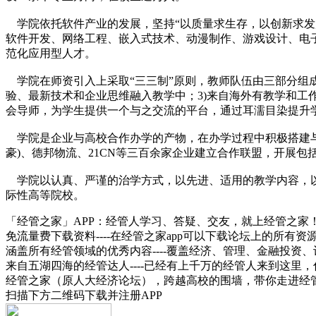
学院依托软件产业的发展，坚持“以质量求生存，以创新求发
软件开发、网络工程、嵌入式技术、动漫制作、游戏设计、电
范化应用型人才。
学院在师资引入上采取“三三制”原则，教师队伍由三部分组成
验、最新技术和企业思维融入教学中；3)来自海外有教学和
会导师，为学生提供一个与之交流的平台，通过耳濡目染提升
学院是企业与高校合作办学的产物，在办学过程中积极搭建与企业
豪)、德邦物流、21CN等三百余家企业建立合作联盟，开展
学院以认真、严谨的治学方式，以先进、适用的教学内容，以
际性高等院校。
「经管之家」APP：经管人学习、答疑、交友，就上经管之家
免流量费下载资料----在经管之家app可以下载论坛上的所有
涵盖所有经管领域的优秀内容----覆盖经济、管理、金融投
来自五湖四海的经管达人----已经有上千万的经管人来到这里
经管之家（原人大经济论坛），跨越高校的围墙，带你走进经
扫描下方二维码下载并注册APP